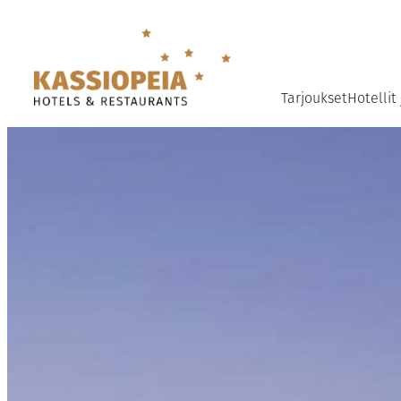
Siirry
sisältöön
Tarjoukset
Hotellit