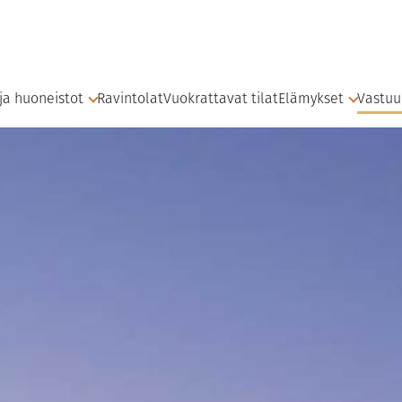
 ja huoneistot
Ravintolat
Vuokrattavat tilat
Elämykset
Vastuu