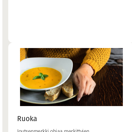
Ruoka
Joutsenmerkki ohjaa merkittyjen