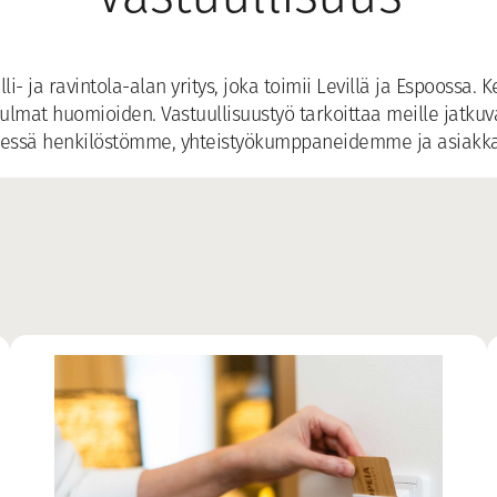
i- ja ravintola-alan yritys, joka toimii Levillä ja Espoossa
ökulmat huomioiden. Vastuullisuustyö tarkoittaa meille jatku
dessä henkilöstömme, yhteistyökumppaneidemme ja asiak