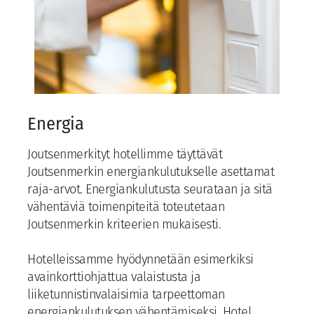
Energia
Joutsenmerkityt hotellimme täyttävät
Joutsenmerkin energiankulutukselle asettamat
raja-arvot. Energiankulutusta seurataan ja sitä
vähentäviä toimenpiteitä toteutetaan
Joutsenmerkin kriteerien mukaisesti.
Hotelleissamme hyödynnetään esimerkiksi
avainkorttiohjattua valaistusta ja
liiketunnistinvalaisimia tarpeettoman
energiankulutuksen vähentämiseksi. Hotel