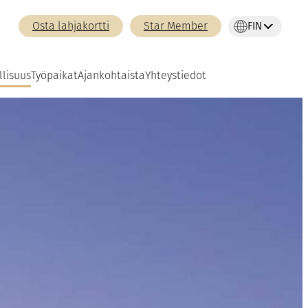
FIN
Osta lahjakortti
Star Member
llisuus
Työpaikat
Ajankohtaista
Yhteystiedot