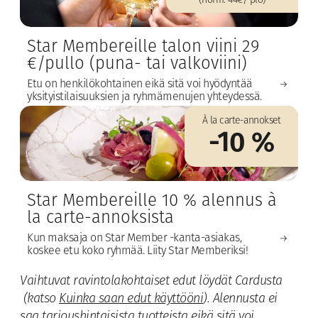
(norm. 44€/ plo)
Star Membereille talon viini 29
€/pullo (puna- tai valkoviini)
Etu on henkilökohtainen eikä sitä voi hyödyntää
yksityistilaisuuksien ja ryhmämenujen yhteydessä.
À la carte-annokset
-10 %
Star Membereille 10 % alennus à
la carte-annoksista
Kun maksaja on Star Member -kanta-asiakas,
koskee etu koko ryhmää. Liity Star Memberiksi!
Vaihtuvat ravintolakohtaiset edut löydät Cardusta
(katso
Kuinka saan edut käyttööni
). Alennusta ei
saa tarjoushintaisista tuotteista eikä sitä voi