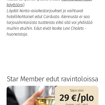
käyttööni
).
Löydät kanta-asiakastarjoukset ja vaihtuvat
hotellikohtaiset edut Cardusta. Alennusta ei saa
tarjoushintaisista tuotteista eikä sitä voi yhdistää
muihin etuihin. Edut eivät koske Levi Chalets -
huoneistoja.
Star Member edut ravintoloissa
Talon viini
29 €/plo