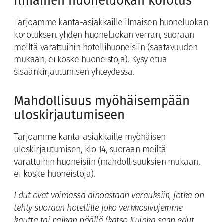
Ilmainen huoneluokan korotus
Tarjoamme kanta-asiakkaille ilmaisen huoneluokan
korotuksen, yhden huoneluokan verran, suoraan
meiltä varattuihin hotellihuoneisiin (saatavuuden
mukaan, ei koske huoneistoja). Kysy etua
sisäänkirjautumisen yhteydessä.
Mahdollisuus myöhäisempään
uloskirjautumiseen
Tarjoamme kanta-asiakkaille myöhäisen
uloskirjautumisen, klo 14, suoraan meiltä
varattuihin huoneisiin (mahdollisuuksien mukaan,
ei koske huoneistoja).
Edut ovat voimassa ainoastaan varauksiin, jotka on
tehty suoraan hotellille joko verkkosivujemme
kautta tai paikan päällä (katso
Kuinka saan edut