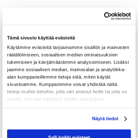
Tämä sivusto käyttää evästeitä
Kanta-
Käytämme evästeitä tarjoamamme sisällön ja mainosten
räätälöimiseen, sosiaalisen median ominaisuuksien
tukemiseen ja kävijämäärämme analysoimiseen. Lisäksi
asiakkaanamme
jaamme sosiaalisen median, mainosalan ja analytiikka-
alan kumppaneillemme tietoja siitä, miten käytät
saat monia etuja!
sivustoamme. Kumppanimme voivat yhdistää näitä
tietoja muihin tietoihin, joita olet antanut heille tai joita on
kerätty, kun olet käyttänyt heidän palvelujaan.
Kassiopeian Star Member -kanta-asiakkaana
sinulla on käytössäsi sekä pysyviä että kausittain
Näytä tiedot
vaihtuvia etuja hotelleissamme ja ravintoloissamme
Espoossa ja Levillä.
Salli kaikki evästeet