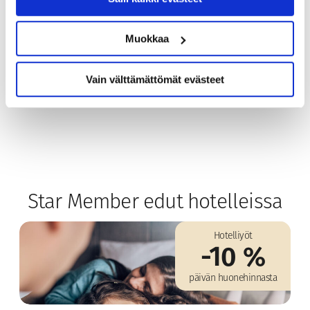
Lataamalla Cardu-sovelluksen saat
veloituksettoman Kassiopeia Hotels &
Muokkaa
Restaurantsin Star Member -kanta-asiakaskortin
kätevästi puhelimeesi, ja edut heti käyttöösi!
Vain välttämättömät evästeet
Star Member edut hotelleissa
Hotelliyöt
-10 %
päivän huonehinnasta