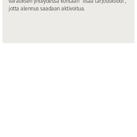
varauksen yhteydessä kohtaan ”lisää tarjouskoodi”,
jotta alennus saadaan aktivoitua.
Kassiopeia Star Member
kanta-asiakkuuden ehdot
1. Kassiopeia Hotels & Restaurants Star Member -jäsenyyteen
vaaditaan vähintään 18 vuoden ikä. Star Member -jäsenyys
merkitsee sopimussuhdetta Kassiopeia Finland Oy:n (1447271-