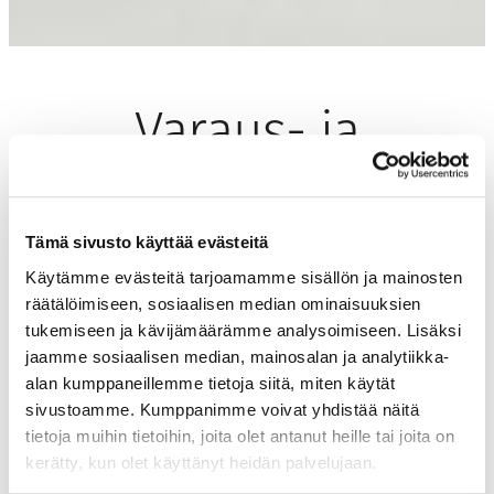
Varaus- ja
peruutusehdot
Tämä sivusto käyttää evästeitä
Käytämme evästeitä tarjoamamme sisällön ja mainosten
Nämä ehdot koskevat vain
räätälöimiseen, sosiaalisen median ominaisuuksien
yksittäisvarauksia
tukemiseen ja kävijämäärämme analysoimiseen. Lisäksi
jaamme sosiaalisen median, mainosalan ja analytiikka-
alan kumppaneillemme tietoja siitä, miten käytät
Bookingin ja Expedian kautta varanneiden täytyy
sivustoamme. Kumppanimme voivat yhdistää näitä
edelleenkin peruutuksien osalta olla yhteydessä
tietoja muihin tietoihin, joita olet antanut heille tai joita on
siihen varauskanavaan, jonka kautta varauksensa
kerätty, kun olet käyttänyt heidän palvelujaan.
ovat tehneet.