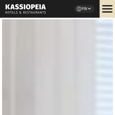
FIN
Siirry
sisältöön