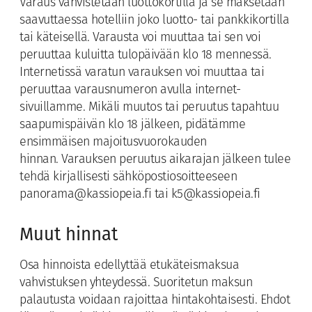
Varaus vahvistetaan luottokortilla ja se maksetaan
saavuttaessa hotelliin joko luotto- tai pankkikortilla
tai käteisellä. Varausta voi muuttaa tai sen voi
peruuttaa kuluitta tulopäivään klo 18 mennessä.
Internetissä varatun varauksen voi muuttaa tai
peruuttaa varausnumeron avulla internet-
sivuillamme. Mikäli muutos tai peruutus tapahtuu
saapumispäivän klo 18 jälkeen, pidätämme
ensimmäisen majoitusvuorokauden
hinnan. Varauksen peruutus aikarajan jälkeen tulee
tehdä kirjallisesti sähköpostiosoitteeseen
panorama@kassiopeia.fi tai k5@kassiopeia.fi
Muut hinnat
Osa hinnoista edellyttää etukäteismaksua
vahvistuksen yhteydessä. Suoritetun maksun
palautusta voidaan rajoittaa hintakohtaisesti. Ehdot