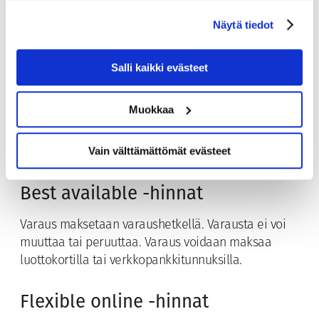
Hotellivarauksia ei koske valmismatkalaki, vaan
Näytä tiedot
niitä käsittelee majoitus- ja ravitsemusasetus.
Suosittelemme asiakkaillemme matkavakuutusta.
Salli kaikki evästeet
Kassiopeian hotellit; Hotel Matts (hotellihuoneet),
Hotel Levi Panorama ja Hotel K5 Levi sekä Levin
Muokkaa
hotellien yhteydessä olevat huoneistot noudattavat
palveluiden varaamisessa ja peruuttamisessa
Vain välttämättömät evästeet
seuraavia ehtoja:
Best available -hinnat
Varaus maksetaan varaushetkellä. Varausta ei voi
muuttaa tai peruuttaa. Varaus voidaan maksaa
luottokortilla tai verkkopankkitunnuksilla.
Flexible online -hinnat