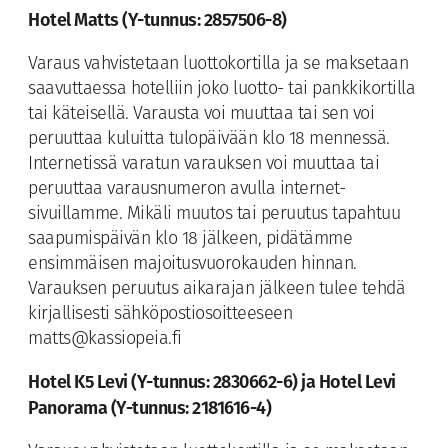
Hotel Matts (Y-tunnus: 2857506-8)
Varaus vahvistetaan luottokortilla ja se maksetaan
saavuttaessa hotelliin joko luotto- tai pankkikortilla
tai käteisellä. Varausta voi muuttaa tai sen voi
peruuttaa kuluitta tulopäivään klo 18 mennessä.
Internetissä varatun varauksen voi muuttaa tai
peruuttaa varausnumeron avulla internet-
sivuillamme. Mikäli muutos tai peruutus tapahtuu
saapumispäivän klo 18 jälkeen, pidätämme
ensimmäisen majoitusvuorokauden hinnan.
Varauksen peruutus aikarajan jälkeen tulee tehdä
kirjallisesti sähköpostiosoitteeseen
matts@kassiopeia.fi
Hotel K5 Levi (Y-tunnus: 2830662-6) ja Hotel Levi
Panorama (Y-tunnus: 2181616-4)