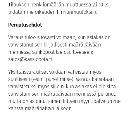
Tilauksen henkilömäärän muuttuessa yli 10 %
pidätämme oikeuden hinnanmuutoksiin.
Peruutusehdot
Varaus tulee sitovasti voimaan, kun asiakas on
vahvistanut sen kirjallisesti määräpäivään
mennessä sähköpostitse osoitteeseen:
sales@kassiopeia.fi
Yksittäisvaraukset voidaan vahvistaa myös
suullisesti (esim. puhelimitse). Varaus katsotaan
vahvistetuksi myös silloin, kun asiakas ei ole siitä
vahvistamisen määräpäivään mennessä perunut,
mutta on asioinut siihen liittyen myyntipalvelumme
kanssa määräpäivän jälkeen.
Muussa tapauksessa vahvistamaton varaus
katsotaan määräpäivän jälkeen perutuksi.