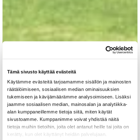
Golfloma
Tämä sivusto käyttää evästeitä
Käytämme evästeitä tarjoamamme sisällön ja mainosten
räätälöimiseen, sosiaalisen median ominaisuuksien
tukemiseen ja kävijämäärämme analysoimiseen. Lisäksi
Meiltä löydät golfpaketit Leville
jaamme sosiaalisen median, mainosalan ja analytiikka-
Hotel Levi Panoramaan ja K5
alan kumppaneillemme tietoja siitä, miten käytät
sivustoamme. Kumppanimme voivat yhdistää näitä
Villaksiin sisältäen majoituksen
tietoja muihin tietoihin, joita olet antanut heille tai joita on
sekä green feet Levi Golfin
kerätty, kun olet käyttänyt heidän palvelujaan.
kentälle. Lisäksi tarjoamme