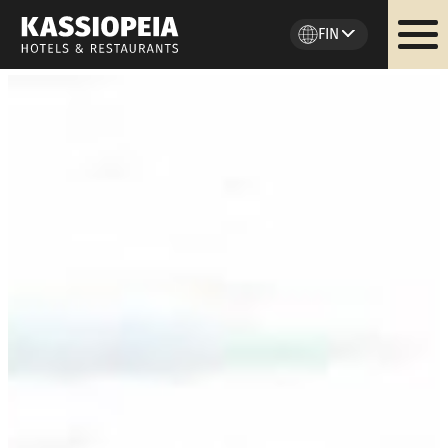
FIN
Siirry
sisältöön