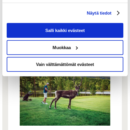
golfmahdollisuuksia Espoossa.
Näytä tiedot
Golflomat ovat ostettavissa myös
lahjaksi!
Salli kaikki evästeet
Muokkaa
Vain välttämättömät evästeet