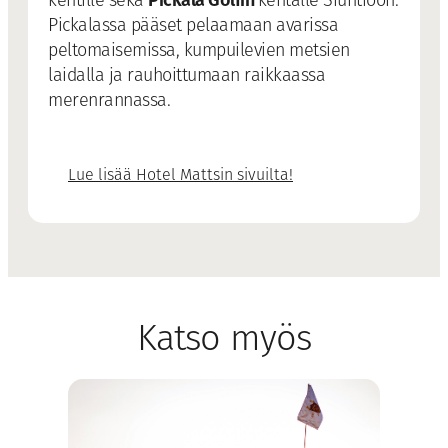
Pickala Golfin
kentille sekä
kentälle Siuntioon.
Pickalassa pääset pelaamaan avarissa
peltomaisemissa, kumpuilevien metsien
laidalla ja rauhoittumaan raikkaassa
merenrannassa.
Lue lisää Hotel Mattsin sivuilta!
Katso myös