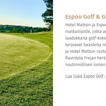
Espoo Golf & 
Hotel Mattsin ja Espoo
matkailijoille, jotka
laadukkaita golf-kok
tarjoavat haasteita nii
ja Hotel Mattsin rauha
Ravintola Frejan herk
nautinnollisen loman 
Lue lisää Espoo Golf 