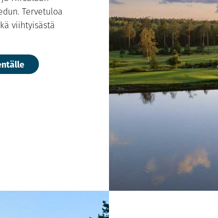
sedun. Tervetuloa
ä viihtyisästä
entälle