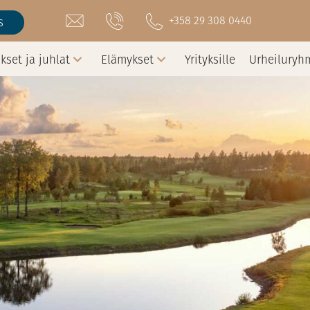
+358 29 308 0440
s
kset ja juhlat
Elämykset
Yrityksille
Urheiluryh