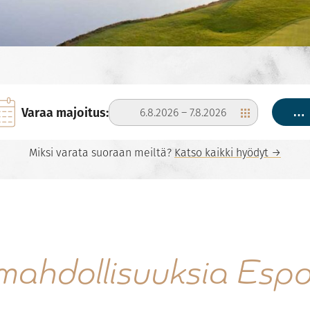
Varaa majoitus:
6.8.2026
–
7.8.2026
…
Miksi varata suoraan meiltä?
Katso kaikki hyödyt →
mahdollisuuksia Esp