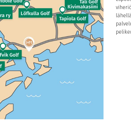
viheri
lähell
palve
pelike