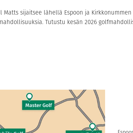
tel Matts sijaitsee lähellä Espoon ja Kirkkonummen 
fmahdollisuuksia. Tutustu kesän 2026 golfmahdollis
Espoos