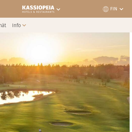
FIN
mät
Info