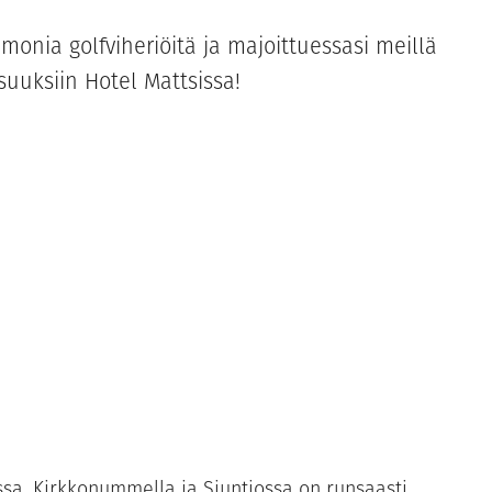
monia golfviheriöitä ja majoittuessasi meillä
uuksiin Hotel Mattsissa!
sa, Kirkkonummella ja Siuntiossa on runsaasti