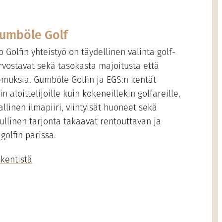
Gumböle Golf
 Golfin yhteistyö on täydellinen valinta golf-
 arvostavat sekä tasokasta majoitusta että
emuksia. Gumböle Golfin ja EGS:n kentät
n aloittelijoille kuin kokeneillekin golfareille,
llinen ilmapiiri, viihtyisät huoneet sekä
ullinen tarjonta takaavat rentouttavan ja
golfin parissa.
-kentistä