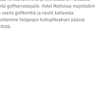
öitä golfharrastajalle. Hotel Mattsissa majoitutkin
ä useita golfkenttiä ja nautit kattavista
luistamme helppojen kulkuyhteyksen päässä
ntistä.