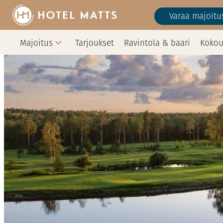
Siirry
Varaa majoitu
sisältöön
Majoitus
Tarjoukset
Ravintola & baari
Kokou