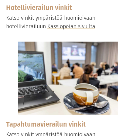
Hotellivierailun vinkit
Katso vinkit ympäristöä huomioivaan
hotellivierailuun
Kassiopeian sivuilta
.
Tapahtumavierailun vinkit
Katso vinkit ympäristöä huomioivaan