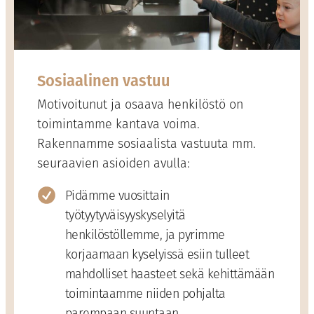
Sosiaalinen vastuu
Motivoitunut ja osaava henkilöstö on
toimintamme kantava voima.
Rakennamme sosiaalista vastuuta mm.
seuraavien asioiden avulla:
Pidämme vuosittain
työtyytyväisyyskyselyitä
henkilöstöllemme, ja pyrimme
korjaamaan kyselyissä esiin tulleet
mahdolliset haasteet sekä kehittämään
toimintaamme niiden pohjalta
parempaan suuntaan