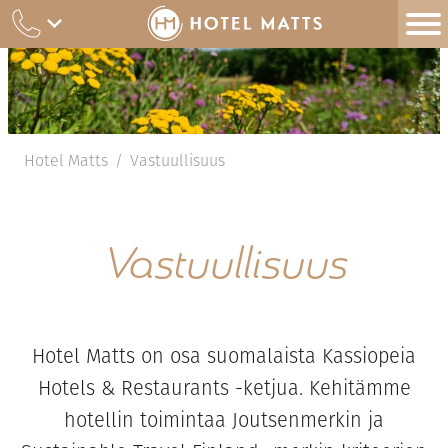
Siirry
sisältöön
Hotel Matts
Vastuullisuus
/
Vastuullisuus
Hotel Matts on osa suomalaista Kassiopeia
Hotels & Restaurants -ketjua. Kehitämme
hotellin toimintaa Joutsenmerkin ja