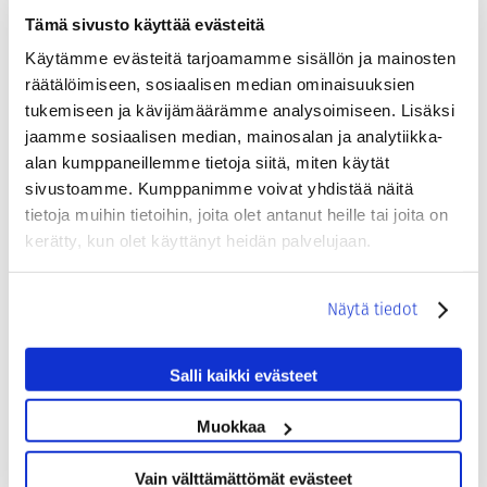
Tämä sivusto käyttää evästeitä
Käytämme evästeitä tarjoamamme sisällön ja mainosten
räätälöimiseen, sosiaalisen median ominaisuuksien
tukemiseen ja kävijämäärämme analysoimiseen. Lisäksi
jaamme sosiaalisen median, mainosalan ja analytiikka-
alan kumppaneillemme tietoja siitä, miten käytät
sivustoamme. Kumppanimme voivat yhdistää näitä
tietoja muihin tietoihin, joita olet antanut heille tai joita on
kerätty, kun olet käyttänyt heidän palvelujaan.
Sustainable Travel Finland
Hotel Mattsille on myönnetty Sustainable Travel
Näytä tiedot
Finland (STF) -merkki keväällä 2025.
Salli kaikki evästeet
STF-merkki perustuu Visit Finlandin kestävän
matkailun ohjelmaan ja kriteereihin, jotka
Muokkaa
ohjaavat muun muassa ympäristövastuuseen,
paikallisuuden huomioimiseen,
Vain välttämättömät evästeet