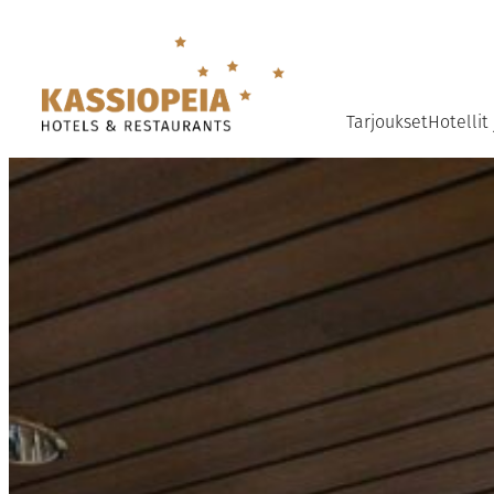
Siirry
sisältöön
Tarjoukset
Hotellit