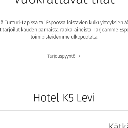
Vuokrattavat tilat
 Tunturi-Lapissa tai Espoossa loistavien kulkuyhteyksien ää
ät tarjoilut kauden parhaista raaka-aineista. Tarjoamme Espo
toimipisteidemme ulkopuolella
Tarjouspyyntö →
Hotel K5 Levi
Kätk