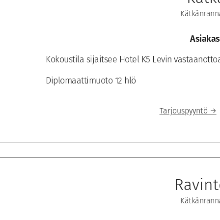
Kätkänranna
Asiakas
Kokoustila sijaitsee Hotel K5 Levin vastaanotto
Diplomaattimuoto 12 hlö
Tarjouspyyntö →
Ravint
Kätkänranna