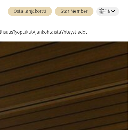
FIN
Osta lahjakortti
Star Member
llisuus
Työpaikat
Ajankohtaista
Yhteystiedot