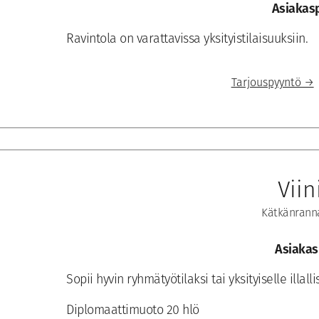
Asiakasp
Ravintola on varattavissa yksityistilaisuuksiin.
Tarjouspyyntö →
Viin
Kätkänranna
Asiakas
Sopii hyvin ryhmätyötilaksi tai yksityiselle illa
Diplomaattimuoto 20 hlö