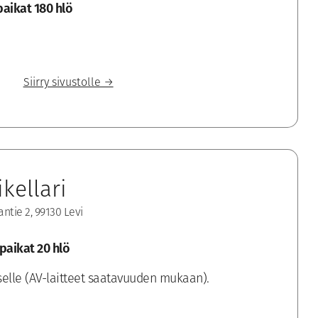
aikat 180 hlö
Siirry sivustolle →
ikellari
ntie 2, 99130 Levi
paikat 20 hlö
lliselle (AV-laitteet saatavuuden mukaan).