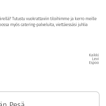
rellä? Tutustu vuokrattaviin tiloihimme ja kerro meille
ossa myös catering-palveluita, viettäessäsi juhlia
Kaikki
Levi
Espoo
än Pesä