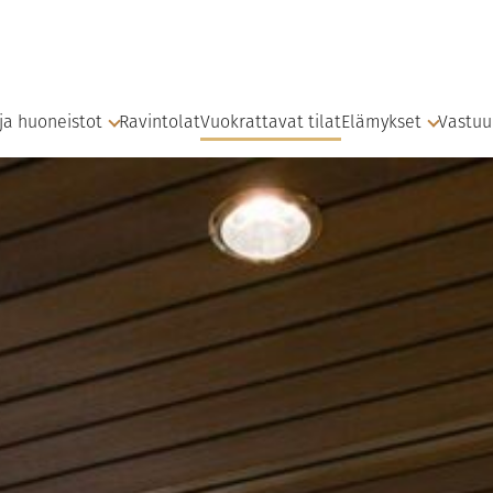
 ja huoneistot
Ravintolat
Vuokrattavat tilat
Elämykset
Vastuu