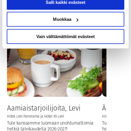
Salli kaikki evästeet
hotelleissamme ja
ravintoloissamme
Muokkaa
Vain välttämättömät evästeet
Aamiaistarjoilijoita, Levi
À la carte
Hotel Levi Panorama ja Hotel K5 Levi
Hotel Levi Panoram
Tule kanssamme luomaan unohtumattomia
Tule kanssam
hetkiä talvikaudella 2026-2027!
hetkiä talvika