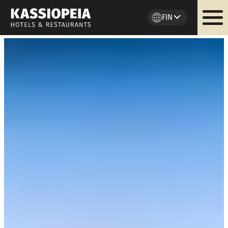
FIN
Siirry
sisältöön