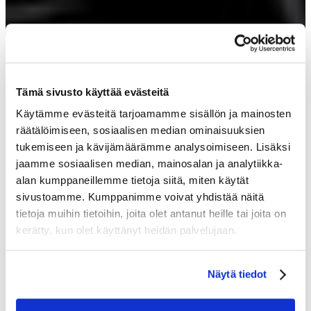
Avoimet työpaikat
Tämä sivusto käyttää evästeitä
Käytämme evästeitä tarjoamamme sisällön ja mainosten
räätälöimiseen, sosiaalisen median ominaisuuksien
tukemiseen ja kävijämäärämme analysoimiseen. Lisäksi
Kassiopeian hotellien ja ravintoloiden avoimet
jaamme sosiaalisen median, mainosalan ja analytiikka-
työpaikat löydät täältä. Kesätyöntekijöiden haku
alan kumppaneillemme tietoja siitä, miten käytät
käynnistyy meillä alkuvuodesta ja talvikauden
sivustoamme. Kumppanimme voivat yhdistää näitä
avoimet työpaikat julkaistaan edellisenä kesänä. Jos
tietoja muihin tietoihin, joita olet antanut heille tai joita on
meillä ei ole juuri nyt haussa tekijöitä tiettyyn
kerätty, kun olet käyttänyt heidän palvelujaan.
työtehtävään, otamme mielellämme vastaan
myös avoimia työhakemuksia!
Näytä tiedot
Avoimet työpaikat