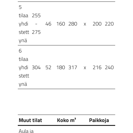
5
tilaa
255
yhdi
-
46
160
280
x
200
220
stett
275
ynä
6
tilaa
yhdi
304
52
180
317
x
216
240
stett
ynä
Muut tilat
Koko m²
Paikkoja
Aula ja