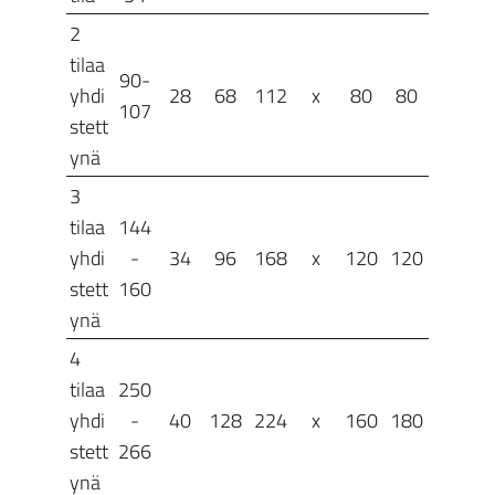
2
tilaa
90-
yhdi
28
68
112
x
80
80
107
stett
ynä
3
tilaa
144
yhdi
-
34
96
168
x
120
120
stett
160
ynä
4
tilaa
250
yhdi
-
40
128
224
x
160
180
stett
266
ynä