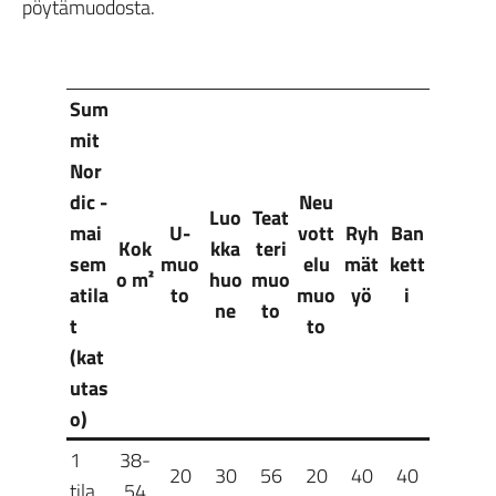
pöytämuodosta.
Sum
mit
Nor
dic -
Neu
Luo
Teat
mai
U-
vott
Ryh
Ban
Kok
kka
teri
sem
muo
elu
mät
kett
o m²
huo
muo
atila
to
muo
yö
i
ne
to
t
to
(kat
utas
o)
1
38-
20
30
56
20
40
40
tila
54