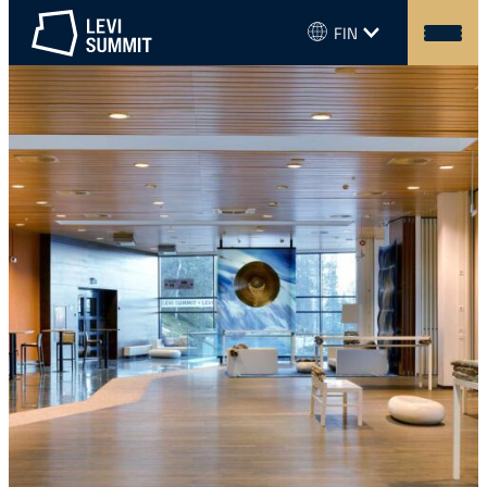
Siirry
Kielivalikko
FIN
sisältöön
Levi
Summit