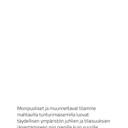
Monipuoliset ja muunneltavat tilamme
mahtavilla tunturimaisemilla luovat
täydellisen ympäristön juhlien ja tilaisuuksien
järjestämiseen niin pienille kuin suurille