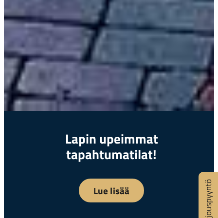
Lapin upeimmat
tapahtumatilat!
Tarjouspyyntö
Lue lisää