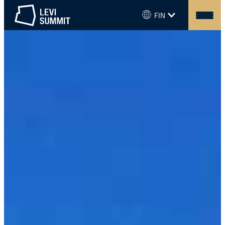
Siirry
Kielivalikko
FIN
sisältöön
Levi
Summit