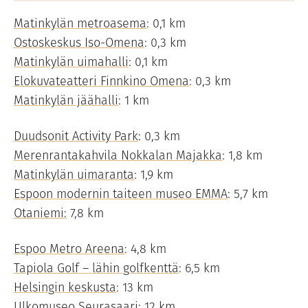
Matinkylän metroasema
: 0,1 km
Ostoskeskus Iso-Omena
: 0,3 km
Matinkylän uimahalli
: 0,1 km
Elokuvateatteri Finnkino Omena
: 0,3 km
Matinkylän jäähalli
: 1 km
Duudsonit Activity Park
: 0,3 km
Merenrantakahvila Nokkalan Majakka
: 1,8 km
Matinkylän uimaranta
: 1,9 km
Espoon modernin taiteen museo EMMA
: 5,7 km
Otaniemi:
7,8 km
Espoo Metro Areena
: 4,8 km
Tapiola Golf – lähin golfkenttä
: 6,5 km
Helsingin keskusta
: 13 km
Ulkomuseo Seurasaari
: 12 km