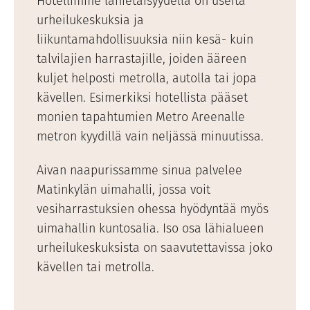
Hotellimme lähietäisyydellä on useita
urheilukeskuksia ja
liikuntamahdollisuuksia niin kesä- kuin
talvilajien harrastajille, joiden ääreen
kuljet helposti metrolla, autolla tai jopa
kävellen. Esimerkiksi hotellista pääset
monien tapahtumien Metro Areenalle
metron kyydillä vain neljässä minuutissa.
Aivan naapurissamme sinua palvelee
Matinkylän uimahalli, jossa voit
vesiharrastuksien ohessa hyödyntää myös
uimahallin kuntosalia. Iso osa lähialueen
urheilukeskuksista on saavutettavissa joko
kävellen tai metrolla.