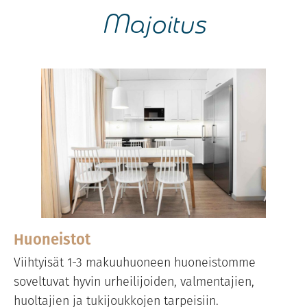
Majoitus
Huoneistot
Viihtyisät 1-3 makuuhuoneen huoneistomme
soveltuvat hyvin urheilijoiden, valmentajien,
huoltajien ja tukijoukkojen tarpeisiin.