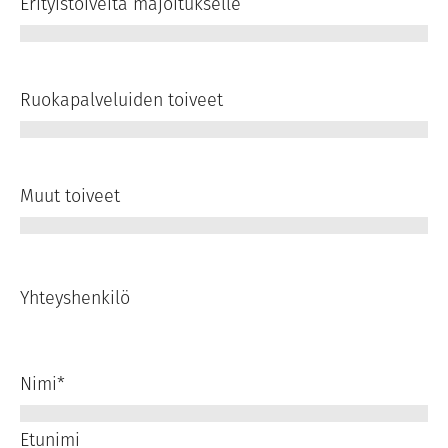
Erityistoiveita majoitukselle
Ruokapalveluiden toiveet
Muut toiveet
Yhteyshenkilö
Nimi
*
Etunimi