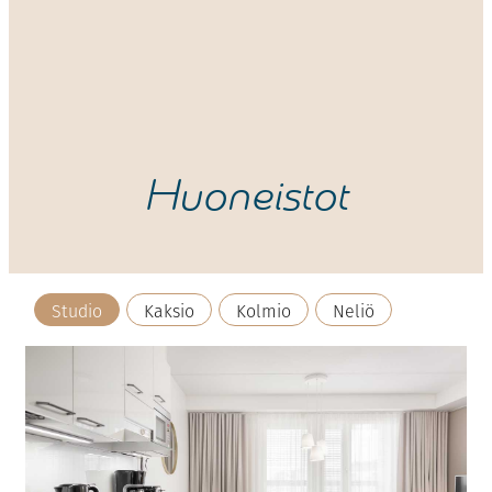
Huoneistot
Studio
Kaksio
Kolmio
Neliö