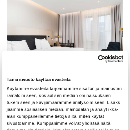
Standard Twin
Tämä sivusto käyttää evästeitä
Käytämme evästeitä tarjoamamme sisällön ja mainosten
24 m²
räätälöimiseen, sosiaalisen median ominaisuuksien
tukemiseen ja kävijämäärämme analysoimiseen. Lisäksi
Nauti hyvistä unista mukavassa ja viihtyisässä
jaamme sosiaalisen median, mainosalan ja analytiikka-
Standard-huoneessamme.
alan kumppaneillemme tietoja siitä, miten käytät
sivustoamme. Kumppanimme voivat yhdistää näitä
Katso vaihtoehdot
, miten lapsi majoittuu meillä.