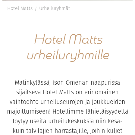
Hotel Matts
Urheiluryhmät
/
Hotel Matts
urheiluryhmille
Matinkylässä, Ison Omenan naapurissa
sijaitseva Hotel Matts on erinomainen
vaihtoehto urheiluseurojen ja joukkueiden
majoittumiseen! Hotellimme lähietäisyydeltä
löytyy useita urheilukeskuksia niin kesä-
kuin talvilajien harrastajille, joihin kuljet