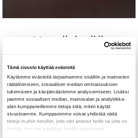
Ympäristöä
huomioiva
Tämä sivusto käyttää evästeitä
ravintolakäynti
Käytämme evästeitä tarjoamamme sisällön ja mainosten
räätälöimiseen, sosiaalisen median ominaisuuksien
tukemiseen ja kävijämäärämme analysoimiseen. Lisäksi
jaamme sosiaalisen median, mainosalan ja analytiikka-
Asiakkaamme voivat omilla valinnoillaan ja
alan kumppaneillemme tietoja siitä, miten käytät
toiminnallaan vähentää ravintolakäynnin
sivustoamme. Kumppanimme voivat yhdistää näitä
ympäristövaikutuksia. Olemme koonneet
tietoja muihin tietoihin, joita olet antanut heille tai joita on
yhteistyössä Joutsenmerkin kanssa käytännön
kerätty, kun olet käyttänyt heidän palvelujaan.
vinkkejä ravintolavierailuun.