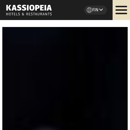
FIN
Siirry
sisältöön