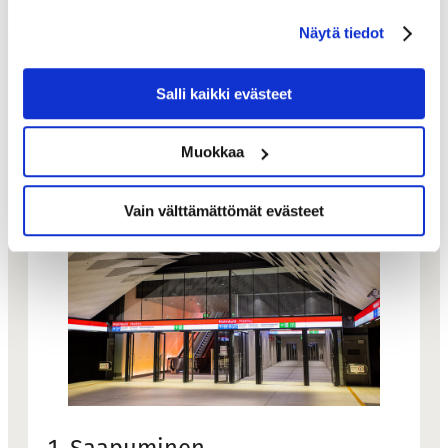
Tervetuloa meille!
Näytä tiedot
Salli kaikki evästeet
Vinkit ravintolakäyntiin
Muokkaa
Vain välttämättömät evästeet