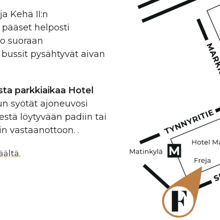
a Kehä II:n
 pääset helposti
uo suoraan
bussit pysähtyvät aivan
ista parkkiaikaa Hotel
n syötät ajoneuvosi
stä löytyvään padiin tai
n vastaanottoon. .
ältä.