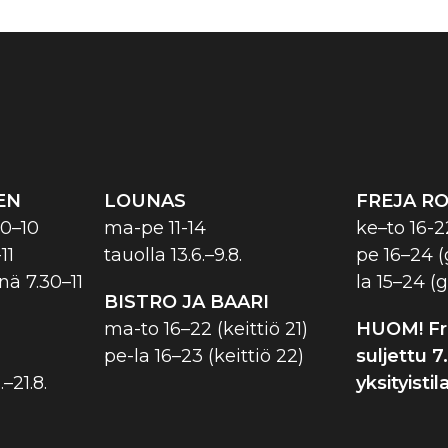
EN
LOUNAS
FREJA R
0–10
ma-pe 11-14
ke–to 16-22
11
tauolla 13.6.–9.8.
pe 16–24 (g
nä 7.30–11
la 15–24 (g
BISTRO JA BAARI
ma-to 16–22 (keittiö 21)
HUOM! Fr
pe-la 16–23 (keittiö 22)
suljettu 7.
.–21.8.
yksityisti