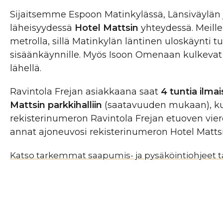
Sijaitsemme Espoon Matinkylässä, Länsiväylän j
läheisyydessä
Hotel Mattsin
yhteydessä. Meille
metrolla, sillä Matinkylän läntinen uloskäynti t
sisäänkäynnille. Myös Isoon Omenaan kulkevat 
lähellä.
Ravintola Frejan asiakkaana saat
4 tuntia ilma
Mattsin parkkihalliin
(saatavuuden mukaan), ku
rekisterinumeron Ravintola Frejan etuoven viere
annat ajoneuvosi rekisterinumeron Hotel Mattsi
Katso tarkemmat saapumis- ja pysäköintiohjeet tä