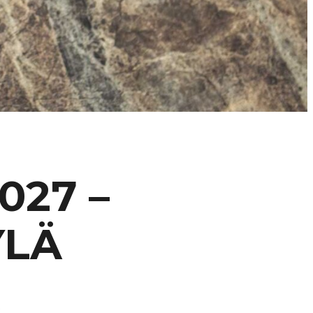
027 –
YLÄ
.