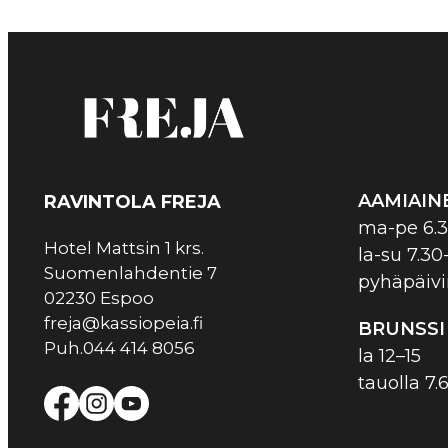
AAMIAIN
RAVINTOLA FREJA
ma-pe 6.3
Hotel Mattsin 1 krs.
la-su 7.30-
Suomenlahdentie 7
pyhäpäivi
02230 Espoo
freja@kassiopeia.fi
BRUNSSI
Puh.044 414 8056
la 12–15
tauolla 7.6