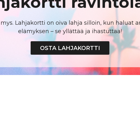
hjakortti ravintol
ys. Lahjakortti on oiva lahja silloin, kun haluat a
elämyksen – se yllättää ja ihastuttaa!
OSTA LAHJAKORTTI