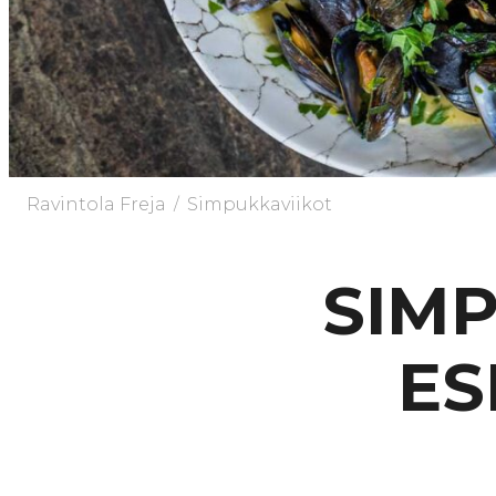
/
Ravintola Freja
Simpukkaviikot
SIMP
ES