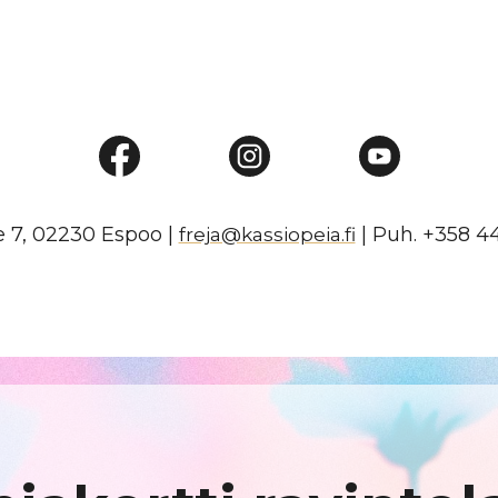
 7, 02230 Espoo |
| Puh. +358 4
freja@kassiopeia.fi