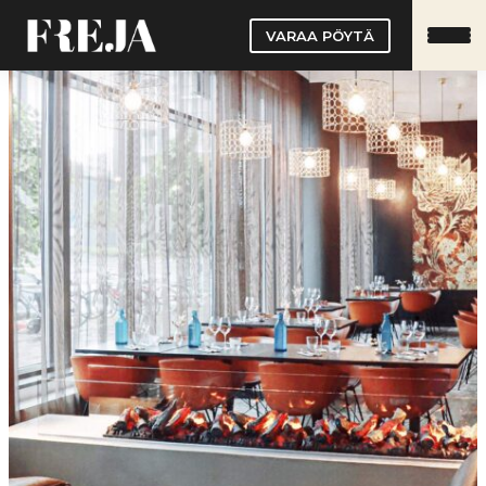
Siirry
VARAA PÖYTÄ
sisältöön