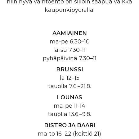
niin hyvä vaihtoehto on silloin saapua vaikka
kaupunkipyörällä.
AAMIAINEN
ma-pe 6.30–10
la-su 7.30-11
pyhäpäivinä 7.30–11
BRUNSSI
la 12–15
tauolla 7.6.–21.8.
LOUNAS
ma-pe 11-14
tauolla 13.6.–9.8.
BISTRO JA BAARI
ma-to 16–22 (keittiö 21)