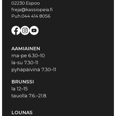
02230 Espoo
freja@kassiopeia.fi
Puh.044 414 8056
AAMIAINEN
ma-pe 6.30–10
la-su 7.30-11
pyhäpäivinä 7.30–11
BRUNSSI
la 12–15
tauolla 7.6.–21.8.
LOUNAS