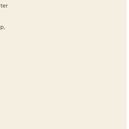
ter
p,