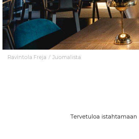
/
Ravintola Freja
Juomalista
Tervetuloa istahtamaan la