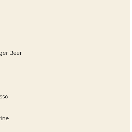
ger Beer
r
osso
rine