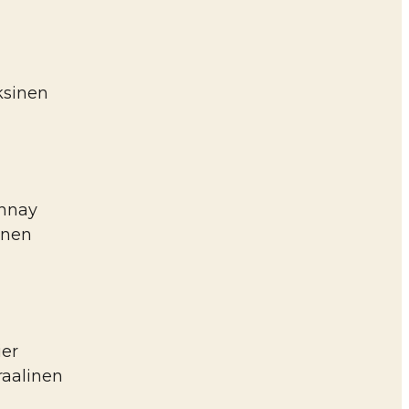
ksinen
onnay
inen
ier
raalinen