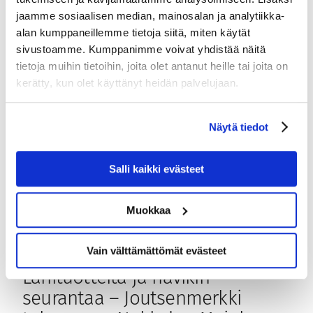
täydellisen kohteen lyhyelle…
jaamme sosiaalisen median, mainosalan ja analytiikka-
alan kumppaneillemme tietoja siitä, miten käytät
sivustoamme. Kumppanimme voivat yhdistää näitä
tietoja muihin tietoihin, joita olet antanut heille tai joita on
kerätty, kun olet käyttänyt heidän palvelujaan.
Näytä tiedot
Salli kaikki evästeet
Muokkaa
Vain välttämättömät evästeet
Lähituotteita ja hävikin
seurantaa – Joutsenmerkki