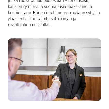
jonka ruoka puhuu puolestaan – rehellisesti,
kausien rytmissä ja suomalaisia raaka-aineita
kunnioittaen. Hänen intohimonsa ruokaan syttyi jo
yläasteella, kun valinta sähkölinjan ja
ravintolakoulun välillä…