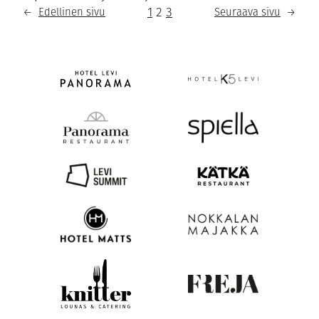
1
2
3
←
Edellinen sivu
Seuraava sivu
→