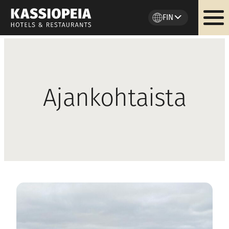
FIN
Siirry
sisältöön
Ajankohtaista