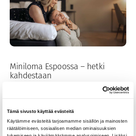
Miniloma Espoossa – hetki
kahdestaan
04.10.2024
|
Espoo
, 
Hotel Matts
Pyöriikö arki samaa rutiinia? Ovatko ruuhkavuodet
Tämä sivusto käyttää evästeitä
vieneet mukanaan? Ottakaa omaa aikaa yhdessä
puolison kanssa ja lähtekää viettämään
Käytämme evästeitä tarjoamamme sisällön ja mainosten
staycationia monipuoliseen Espooseen. Tässä
räätälöimiseen, sosiaalisen median ominaisuuksien
muutamia vinkkejä, jotka tekevät Espoosta
tukemiseen ja kävijämäärämme analysoimiseen. Lisäksi