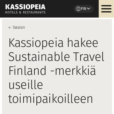
FIN
Siirry
sisältöön
←
Takaisi
n
Kassiopeia hakee
Sustainable Travel
Finland -merkkiä
useille
toimipaikoilleen