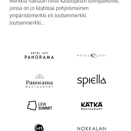
Merkkiä haetaan niille Kassiopeian toimipaikoille,
joissa on jo käytössä pohjoismainen
ympäristömerkki eli Joutsenmerkki.
Joutsenmerkki…