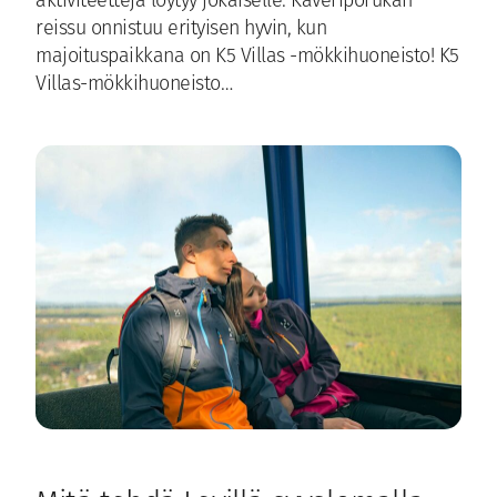
aktiviteetteja löytyy jokaiselle. Kaveriporukan
reissu onnistuu erityisen hyvin, kun
majoituspaikkana on K5 Villas -mökkihuoneisto! K5
Villas-mökkihuoneisto…