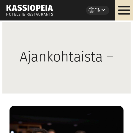
FIN
Siirry
sisältöön
Ajankohtaista –