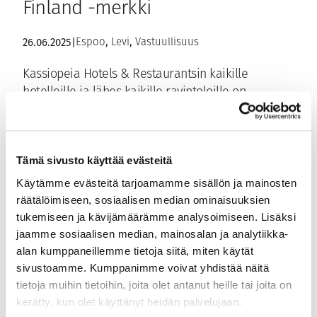
Finland -merkki
, 
, 
26.06.2025
|
Espoo
Levi
Vastuullisuus
Kassiopeia Hotels & Restaurantsin kaikille
hotelleille ja lähes kaikille ravintoloille on
myönnetty Sustainable Travel Finland (STF) -
merkki osoituksena pitkäjänteisestä työstä
kestävän matkailun edistämiseksi. Visit Finlandin
Tämä sivusto käyttää evästeitä
myöntämä merkki kertoo vastuullisuudesta,…
Käytämme evästeitä tarjoamamme sisällön ja mainosten
räätälöimiseen, sosiaalisen median ominaisuuksien
tukemiseen ja kävijämäärämme analysoimiseen. Lisäksi
jaamme sosiaalisen median, mainosalan ja analytiikka-
alan kumppaneillemme tietoja siitä, miten käytät
sivustoamme. Kumppanimme voivat yhdistää näitä
tietoja muihin tietoihin, joita olet antanut heille tai joita on
kerätty, kun olet käyttänyt heidän palvelujaan.