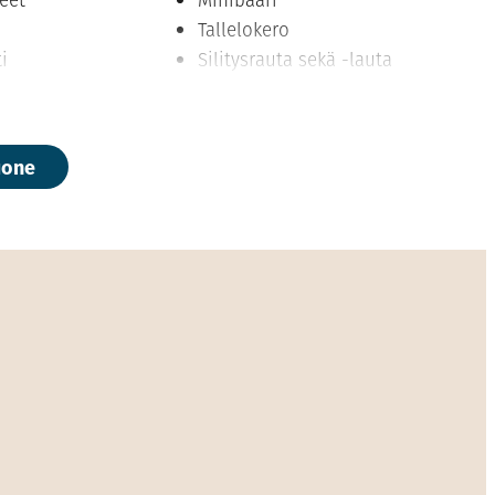
Tallelokero
i
Silitysrauta sekä -lauta
isio
Valoisa ja tyylikäs
ivain
kylpyhuone
 teen
uone
välineet