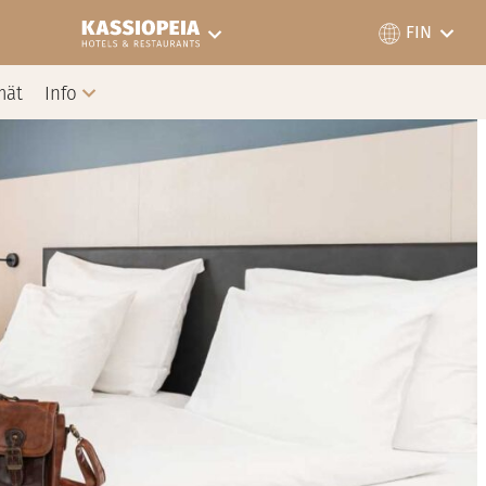
FIN
mät
Info