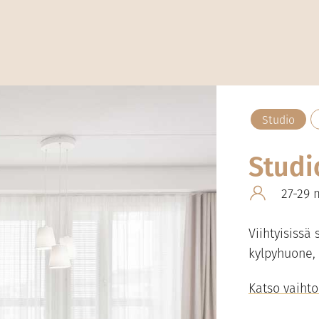
Studio
Studi
27-29 
Viihtyisissä
kylpyhuone, 
Katso vaiht