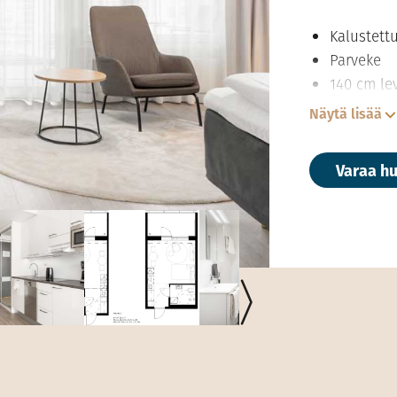
Kalustett
Parveke
140 cm le
Keittotila
Näytä lisää
induktioli
vedenkeit
Varaa h
mikroaalt
Petivaatt