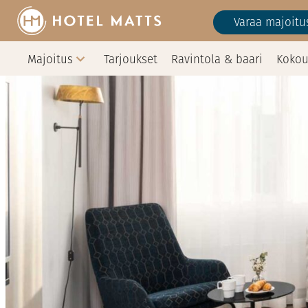
Siirry
Varaa majoitu
sisältöön
Majoitus
Tarjoukset
Ravintola & baari
Kokou