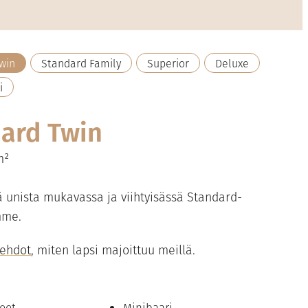
win
Standard Family
Superior
Deluxe
i
ard Twin
m²
ä unista mukavassa ja viihtyisässä Standard-
mme.
oehdot
, miten lapsi majoittuu meillä.
eet
Minibaari