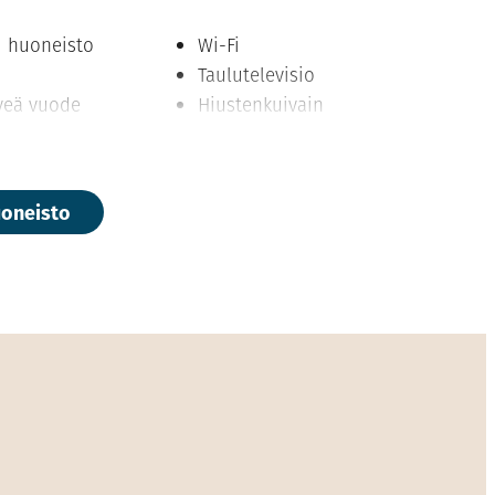
u huoneisto
Wi-Fi
Taulutelevisio
veä vuode
Hiustenkuivain
: jääkaappi,
Silitysrauta ja -lauta
esi, kahvinkeitin,
Pyykinpesukone sekä
in,
kuivausrumpu
uoneisto
ouuni, astiat
Aamiainen ja siivous
eet ja pyyhkeet
kuuluvat hintaan