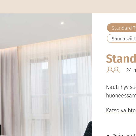
Standard T
Saunasviitt
Stand
24 
Nauti hyvist
huoneessa
Katso vaiht
Twin-vuot