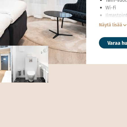
Wi-Fi
Ilmastoint
Taulutelev
Näytä lisää
Hiustenku
Kahvin ja
Varaa h
valmistus