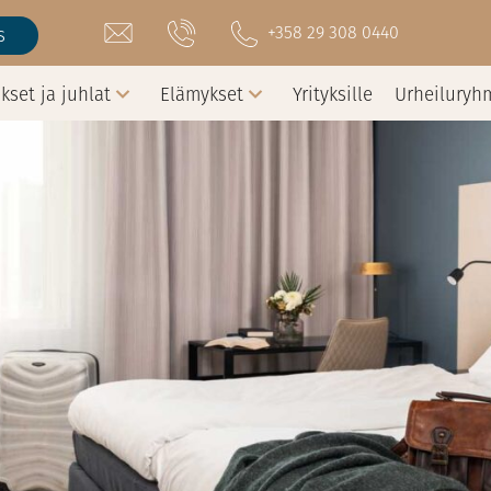
+358 29 308 0440
s
kset ja juhlat
Elämykset
Yrityksille
Urheiluryh