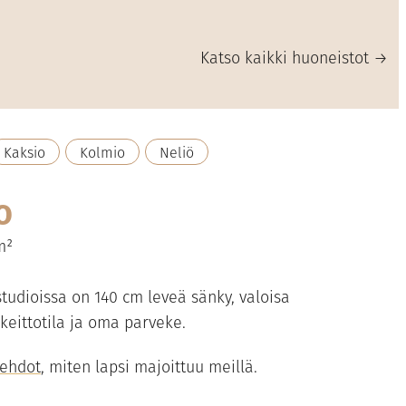
Katso kaikki huoneistot →
Kaksio
Kolmio
Neliö
o
m²
 studioissa on 140 cm leveä sänky, valoisa
keittotila ja oma parveke.
oehdot
, miten lapsi majoittuu meillä.