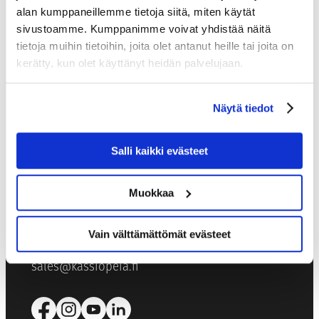
alan kumppaneillemme tietoja siitä, miten käytät
sivustoamme. Kumppanimme voivat yhdistää näitä
tietoja muihin tietoihin, joita olet antanut heille tai joita on
kerätty, kun olet käyttänyt heidän palvelujaan.
Näytä tiedot
KASSIOPEIA
HOTELS & RESTAURANTS
Salli kaikki evästeet
Kutojantie 6-8
02630 Espoo
Muokkaa
MYYNTIPALVELU
Vain välttämättömät evästeet
+358 40 456 2059
sales@kassiopeia.fi