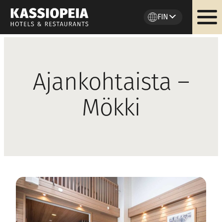
FIN
Siirry
sisältöön
Ajankohtaista –
Mökki