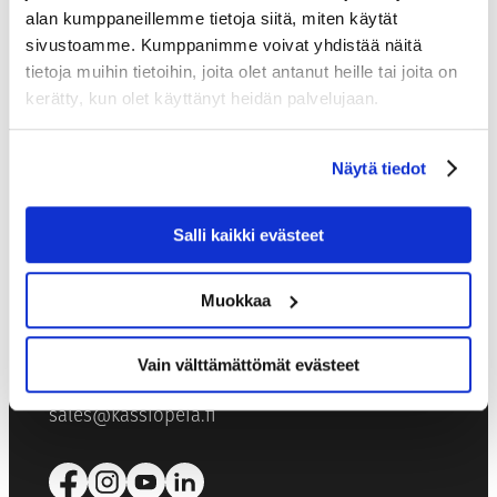
alan kumppaneillemme tietoja siitä, miten käytät
sivustoamme. Kumppanimme voivat yhdistää näitä
tietoja muihin tietoihin, joita olet antanut heille tai joita on
kerätty, kun olet käyttänyt heidän palvelujaan.
Näytä tiedot
KASSIOPEIA
HOTELS & RESTAURANTS
Salli kaikki evästeet
Kutojantie 6-8
02630 Espoo, Finland
Muokkaa
SALES SERVICE
Vain välttämättömät evästeet
+358 40 456 2059
sales@kassiopeia.fi