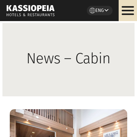
ENG
Skip
to
content
News – Cabin