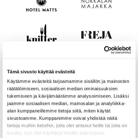
Tämä sivusto käyttää evästeitä
Käytämme evästeitä tarjoamamme sisällön ja mainosten
räätälöimiseen, sosiaalisen median ominaisuuksien
tukemiseen ja kävijämäärämme analysoimiseen. Lisäksi
jaamme sosiaalisen median, mainosalan ja analytiikka-
alan kumppaneillemme tietoja siitä, miten käytät
sivustoamme. Kumppanimme voivat yhdistää näitä
tietoja muihin tietoihin, joita olet antanut heille tai joita on
KASSIOPEIA
kerätty, kun olet käyttänyt heidän palvelujaan.