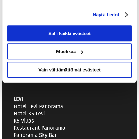
HOTELS & RESTAURANTS
Kutojantie 6-8
Näytä tiedot
02630 Espoo, Finland
Salli kaikki evästeet
SALES SERVICE
+358 40 456 2059
Muokkaa
sales@kassiopeia.fi
Vain välttämättömät evästeet
LEVI
Hotel Levi Panorama
Hotel K5 Levi
K5 Villas
Restaurant Panorama
Panorama Sky Bar