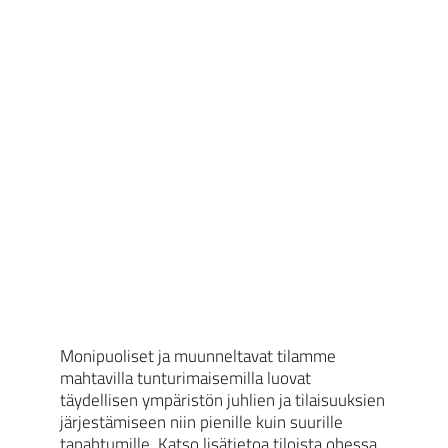
Monipuoliset ja muunneltavat tilamme
mahtavilla tunturimaisemilla luovat
täydellisen ympäristön juhlien ja tilaisuuksien
järjestämiseen niin pienille kuin suurille
tapahtumille. Katso lisätietoa tiloista ohessa