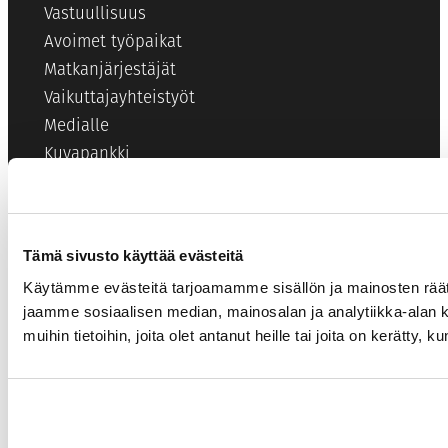
Vastuullisuus
Avoimet työpaikat
Matkanjärjestäjät
Vaikuttajayhteistyöt
Medialle
Kuvapankki
Tietosuoja
Varausehdot
Käyttöehdot
Tämä sivusto käyttää evästeitä
Evästeet
Käytämme evästeitä tarjoamamme sisällön ja mainosten rää
Matkapaketit
jaamme sosiaalisen median, mainosalan ja analytiikka-alan 
Saavutettavuusseloste
muihin tietoihin, joita olet antanut heille tai joita on kerätty, 
© Kassiopeia Finland Oy 2026