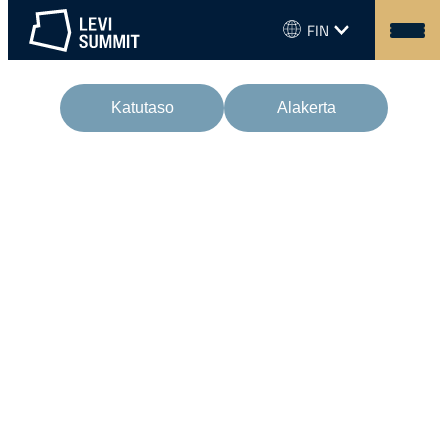
Siirry
Kielivalikko
FIN
sisältöön
Levi
Summit
Katutaso
Alakerta