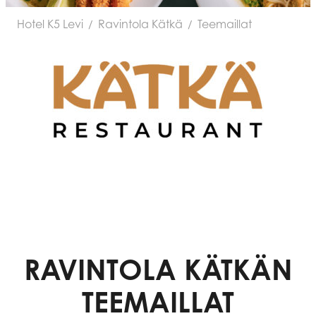
Hotel K5 Levi
Ravintola Kätkä
Teemaillat
/
/
RAVINTOLA KÄTKÄN
TEEMAILLAT