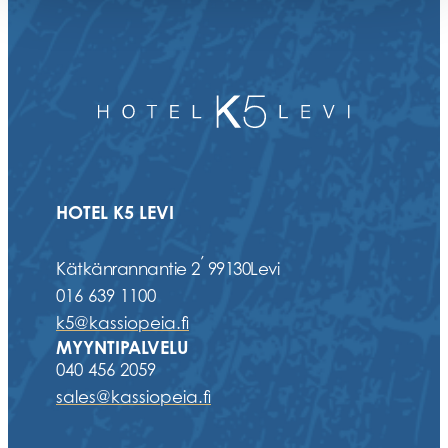
HOTEL K5 LEVI
,
Kätkänrannantie 2
99130
Levi
016 639 1100
k5@kassiopeia.fi
MYYNTIPALVELU
040 456 2059
sales@kassiopeia.fi