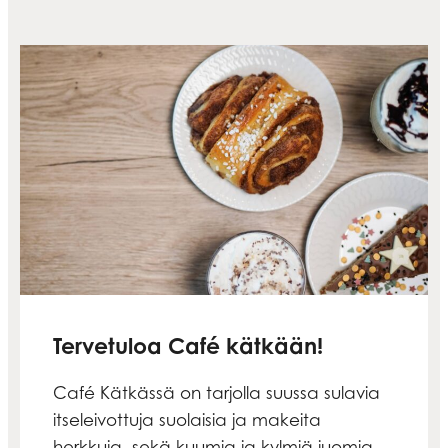
Tervetuloa Café kätkään!
Café Kätkässä on tarjolla suussa sulavia
itseleivottuja suolaisia ja makeita
herkkuja, sekä kuumia ja kylmiä juomia.