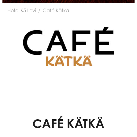
Hotel K5 Levi
Café Kätkä
/
CAFÉ KÄTKÄ