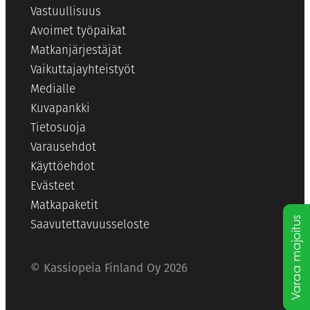
Vastuullisuus
Avoimet työpaikat
Matkanjärjestäjät
Vaikuttajayhteistyöt
Medialle
Kuvapankki
Tietosuoja
Varausehdot
Käyttöehdot
Evästeet
Matkapaketit
Varaa majoitus
Saavutettavuusseloste
© Kassiopeia Finland Oy 2026