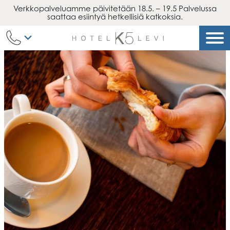
Verkkopalveluamme päivitetään 18.5. – 19.5 Palvelussa
Siirry
saattaa esiintyä hetkellisiä katkoksia.
sisältöön