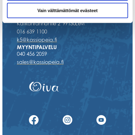
HOTEL K5 LEVI
Vain välttämättömät evästeet
,
Kätkänrannantie 2
99130
Levi
016 639 1100
k5@kassiopeia.fi
MYYNTIPALVELU
040 456 2059
sales@kassiopeia.fi