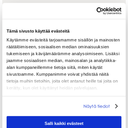
Tämä sivusto käyttää evästeitä
Käytämme evästeitä tarjoamamme sisällön ja mainosten
räätälöimiseen, sosiaalisen median ominaisuuksien
tukemiseen ja kävijämäärämme analysoimiseen. Lisäksi
jaamme sosiaalisen median, mainosalan ja analytiikka-
alan kumppaneillemme tietoja siitä, miten käytät
TUTUSTU SAMALLA
sivustoamme. Kumppanimme voivat yhdistää näitä
tietoja muihin tietoihin, joita olet antanut heille tai joita on
KAHVILA- JA
kerätty, kun olet käyttänyt heidän palvelujaan.
RAVINTOLATARJONTA
Näytä tiedot
AMME!
Salli kaikki evästeet