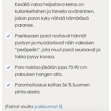
Kesällä valoa heijastava kerros on
kullankeltainen ja talvella syvänsininen,
jolloin poron kyky nähdä hämärässä
paranee.
Paetessaan porot nostavat hännät
pystyyn ja muodostavat näin valkoisen
”peräpeilin”, jota muut porot seuraavat ja
tokka pysyy koossa.
Poro haistaa jäkälän jopa 70-90 cm
paksuisen hangen alta.
Poronhoitoalue kattaa 36 % Suomen
pinta-alasta.
(Faktat sivulta
paliskunnat.fi
)