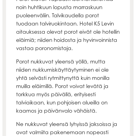
noin huhtikuun lopusta marraskuun
puoleenväliin. Talvikaudella porot
tuodaan talviruokintaan. Hotel K5 Levin
aitauksessa olevat porot eivät ole hotellin
eläimiä; niiden hoidosta ja hyvinvoinnista
vastaa poronomistaja.
Porot nukkuvat yleensä yöllä, mutta
niiden nukkumiskäyttäytyminen ei ole
yhtä selvästi rytmittynyttä kuin monilla
muilla eläimillä. Porot voivat levätä ja
torkkua myös päivällä, erityisesti
talviaikaan, kun pohjoisen alueilla on
kaamos ja päivänvalo vähäistä.
Ne nukkuvat yleensä lyhyissä jaksoissa ja
ovat valmiita pakenemaan nopeasti