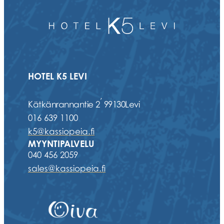
HOTEL K5 LEVI
,
Kätkänrannantie 2
99130
Levi
016 639 1100
k5@kassiopeia.fi
MYYNTIPALVELU
040 456 2059
sales@kassiopeia.fi