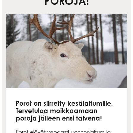
POROJA!
Porot on siirretty kesälaitumille
.
Tervetuloa moikkaamaan
poroja jälleen ensi talvena!
Porot elävät vapaasti luonnonlaitumilla