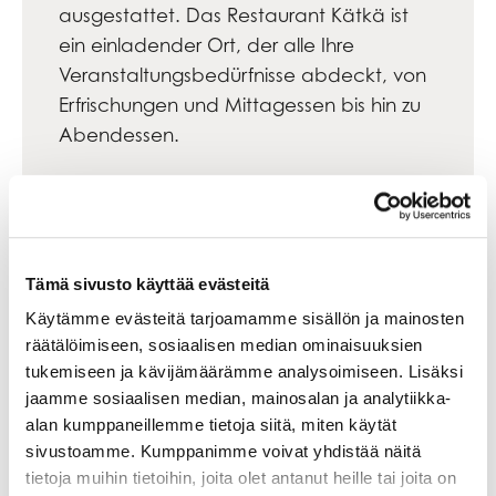
ausgestattet. Das Restaurant Kätkä ist
ein einladender Ort, der alle Ihre
Veranstaltungsbedürfnisse abdeckt, von
Erfrischungen und Mittagessen bis hin zu
Abendessen.
Sechs Tagungs- und
Veranstaltungsräume
Kätkän pesä, 12 Personen, 1.
Tämä sivusto käyttää evästeitä
Stockwerk
Käytämme evästeitä tarjoamamme sisällön ja mainosten
räätälöimiseen, sosiaalisen median ominaisuuksien
Kassiopeia, 12 Personen, 2.
tukemiseen ja kävijämäärämme analysoimiseen. Lisäksi
Stockwerk
jaamme sosiaalisen median, mainosalan ja analytiikka-
Weinkeller: 20 Personen, Unteres
alan kumppaneillemme tietoja siitä, miten käytät
sivustoamme. Kumppanimme voivat yhdistää näitä
Erdgeschoss
tietoja muihin tietoihin, joita olet antanut heille tai joita on