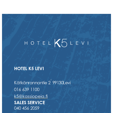
HOTEL K5 LEVI
,
Kätkänrannantie 2
99130
Levi
016 639 1100
k5@kassiopeia.fi
SALES SERVICE
040 456 2059