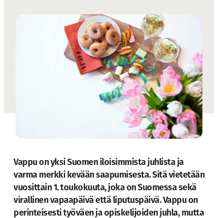
Vappu on yksi Suomen iloisimmista juhlista ja
varma merkki kevään saapumisesta. Sitä vietetään
vuosittain 1. toukokuuta, joka on Suomessa sekä
virallinen vapaapäivä että liputuspäivä. Vappu on
perinteisesti työväen ja opiskelijoiden juhla, mutta