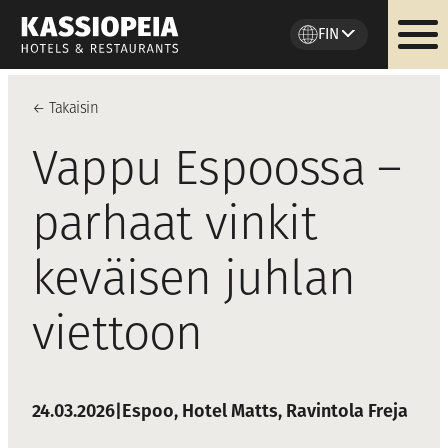
FIN
Siirry
sisältöön
←
Takaisi
n
Vappu Espoossa –
parhaat vinkit
keväisen juhlan
viettoon
24.03.2026
|
Espoo
, 
Hotel Matts
, 
Ravintola Freja