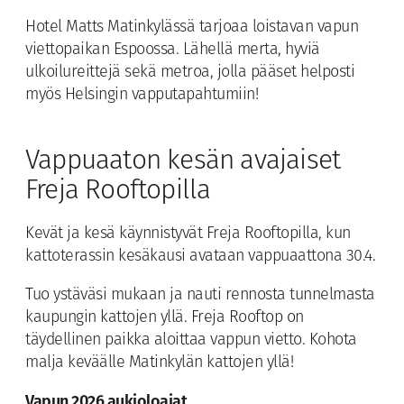
Hotel Matts Matinkylässä tarjoaa loistavan vapun
viettopaikan Espoossa. Lähellä merta, hyviä
ulkoilureittejä sekä metroa, jolla pääset helposti
myös Helsingin vapputapahtumiin!
Vappuaaton kesän avajaiset
Freja Rooftopilla
Kevät ja kesä käynnistyvät Freja Rooftopilla, kun
kattoterassin kesäkausi avataan vappuaattona 30.4.
Tuo ystäväsi mukaan ja nauti rennosta tunnelmasta
kaupungin kattojen yllä. Freja Rooftop on
täydellinen paikka aloittaa vappun vietto. Kohota
malja keväälle Matinkylän kattojen yllä!
Vapun 2026 aukioloajat