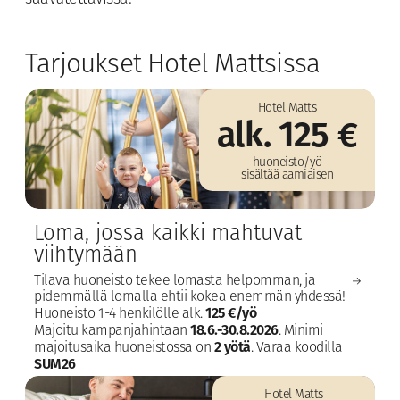
Tarjoukset Hotel Mattsissa
Hotel Matts
alk. 125 €
huoneisto/yö
sisältää aamiaisen
Loma, jossa kaikki mahtuvat
viihtymään
Tilava huoneisto tekee lomasta helpomman, ja
pidemmällä lomalla ehtii kokea enemmän yhdessä!
125 €/yö
Huoneisto 1-4 henkilölle alk.
18.6.-30.8.2026
Majoitu kampanjahintaan
​. Minimi
2 yötä
majoitusaika huoneistossa on
.​ Varaa koodilla
SUM26
Hotel Matts