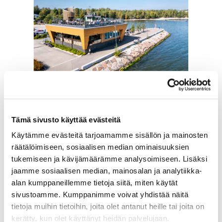
Metro Helsingin
Tämä sivusto käyttää evästeitä
vapputapahtumiin
Käytämme evästeitä tarjoamamme sisällön ja mainosten
räätälöimiseen, sosiaalisen median ominaisuuksien
Hotel Mattsin sijainti Matinkylässä tekee vapun
tukemiseen ja kävijämäärämme analysoimiseen. Lisäksi
vietosta helppoa myös Helsingissä. Matinkylän
jaamme sosiaalisen median, mainosalan ja analytiikka-
metroasema sijaitsee hotellin kulmalla, joten
alan kumppaneillemme tietoja siitä, miten käytät
pääset nopeasti keskustaan kokemaan
sivustoamme. Kumppanimme voivat yhdistää näitä
pääkaupungin tunnetut vapputapahtumat.
tietoja muihin tietoihin, joita olet antanut heille tai joita on
kerätty, kun olet käyttänyt heidän palvelujaan.