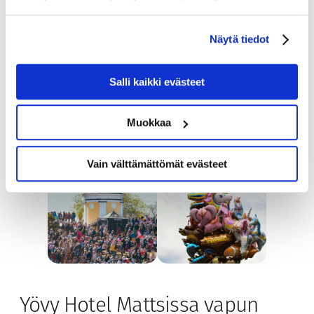
Helsingissä vappua juhlitaan muun muassa:
Näytä tiedot
Kaivopuiston piknikillä
Havis Amandan lakituksessa
Salli kaikki evästeet
kaupunkitapahtumissa ja ulkoterasseilla
Muokkaa
Tutustu Helsingin vapputapahtumiin
Vain välttämättömät evästeet
Yövy Hotel Mattsissa vapun