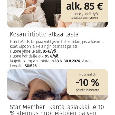
alk. 85 €
huone yhdelle/yö
sisältää aamiaisen
Kesän irtiotto alkaa tästä
Hotel Matts tarjoaa viihtyisän tukikohdan, josta käsin
koet Espoon ja Helsingin parhaat palat!
85 €/yö
Huone yhdelle alk.
.
95 €/yö
Huone kahdelle alk.
.
18.6.-30.8.2026​
Majoitu kampanjahintaan
.​ Varaa
SUM26
koodilla
Huoneistot
-10 %
päivän hinnasta
Star Member -kanta-asiakkaille 10
% alennus huoneistojen päivän