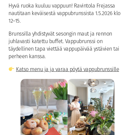
Hyvä ruoka kuuluu vappuun! Ravintola Frejassa
nautitaan keväisestä vappubrunssista 1.5.2026 klo
12–15.
Brunssilla yhdistyvät sesongin maut ja rennon
juhlavasti katettu buffet. Vappubrunssi on
täydellinen tapa viettää vappupäivää ystävien tai
perheen kanssa.
Katso menu ja ja varaa pöytä vappubrunssille