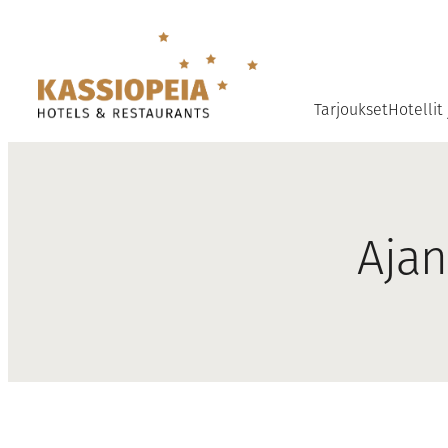
Siirry
sisältöön
Tarjoukset
Hotellit
Ajan