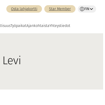
FIN
Osta lahjakortti
Star Member
llisuus
Työpaikat
Ajankohtaista
Yhteystiedot
 Levi