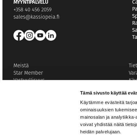
MYYNTIPALVELU
C
P
+358 40 456 2059
Sp
sales@kassiopeia.fi
Ra
S
T
Meistä
Tie
Star Member
Var
Vastuullisuus
Käy
Avoimet työpaikat
Evä
Tämä sivusto käyttää eväs
Matkanjärjestäjät
Mat
Käytämme evästeitä tarjoa
Vaikuttajayhteistyöt
Saa
ominaisuuksien tukemisee
Medialle
mainosalan ja analytiikka
Kuvapankki
voivat yhdistää näitä tietoja
heidän palvelujaan.
© Kassiopeia Finland Oy 2026