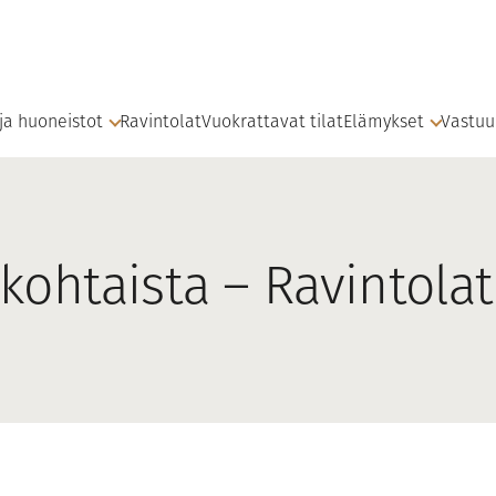
 ja huoneistot
Ravintolat
Vuokrattavat tilat
Elämykset
Vastuu
kohtaista – Ravintolat