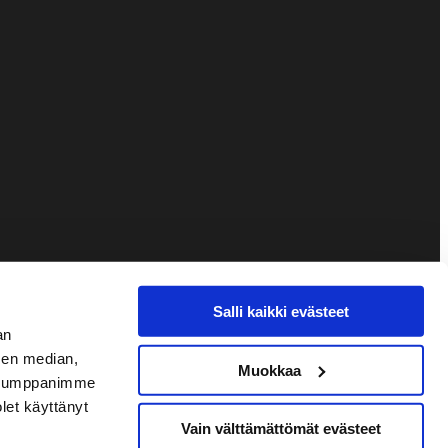
Salli kaikki evästeet
an
sen median,
Muokkaa
. Kumppanimme
olet käyttänyt
Vain välttämättömät evästeet