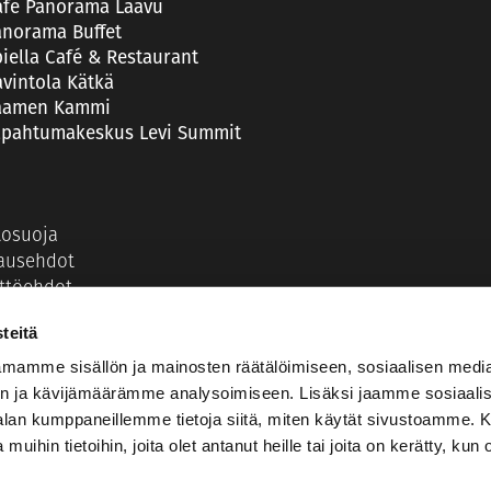
afe Panorama Laavu
anorama Buffet
iella Café & Restaurant
vintola Kätkä
aamen Kammi
apahtumakeskus Levi Summit
tosuoja
ausehdot
ttöehdot
steet
teitä
kapaketit
mamme sisällön ja mainosten räätälöimiseen, sosiaalisen medi
vutettavuusseloste
n ja kävijämäärämme analysoimiseen. Lisäksi jaamme sosiaali
-alan kumppaneillemme tietoja siitä, miten käytät sivustoamme
 muihin tietoihin, joita olet antanut heille tai joita on kerätty, kun 