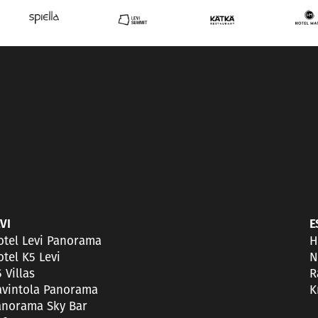
VI
E
otel Levi Panorama
H
tel K5 Levi
N
 Villas
R
avintola Panorama
K
anorama Sky Bar