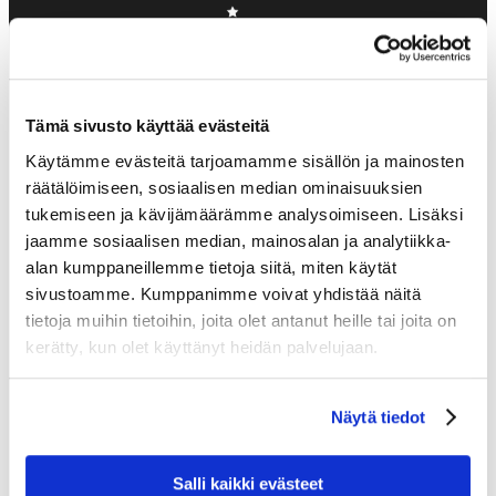
Tämä sivusto käyttää evästeitä
Käytämme evästeitä tarjoamamme sisällön ja mainosten
räätälöimiseen, sosiaalisen median ominaisuuksien
KASSIOPEIA
tukemiseen ja kävijämäärämme analysoimiseen. Lisäksi
HOTELS & RESTAURANTS
jaamme sosiaalisen median, mainosalan ja analytiikka-
Kutojantie 6-8
alan kumppaneillemme tietoja siitä, miten käytät
02630 Espoo
sivustoamme. Kumppanimme voivat yhdistää näitä
tietoja muihin tietoihin, joita olet antanut heille tai joita on
kerätty, kun olet käyttänyt heidän palvelujaan.
MYYNTIPALVELU
+358 40 456 2059
Näytä tiedot
sales@kassiopeia.fi
Salli kaikki evästeet