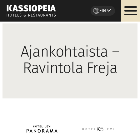
FIN
Siirry
sisältöön
Ajankohtaista –
Ravintola Freja