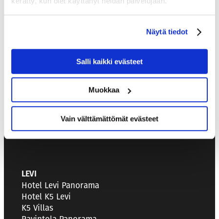
kerätty, kun olet käyttänyt heidän palvelujaan.
KASSIOPEIA
HOTELS & RESTAURANTS
Kutojantie 6-8
Näytä tiedot
02630 Espoo
Salli kaikki evästeet
MYYNTIPALVELU
+358 40 456 2059
Muokkaa
sales@kassiopeia.fi
Vain välttämättömät evästeet
LEVI
Hotel Levi Panorama
Hotel K5 Levi
K5 Villas