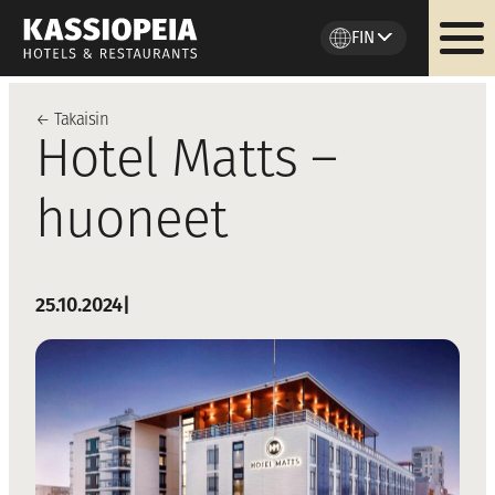
FIN
Siirry
sisältöön
←
Takaisi
n
Hotel Matts –
huoneet
25.10.2024
|