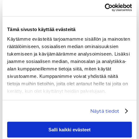
130 €/btl
Pinot Noir, Chardonnay, Pinot Meunier
Champange / France
Freixenet Cordon Negro Cava Brut Piccolo
Tämä sivusto käyttää evästeitä
20cl 15,00 €
Käytämme evästeitä tarjoamamme sisällön ja mainosten
Parellada, Xarel-lo, Macabeo / Spain
räätälöimiseen, sosiaalisen median ominaisuuksien
tukemiseen ja kävijämäärämme analysoimiseen. Lisäksi
jaamme sosiaalisen median, mainosalan ja analytiikka-
ROSÉ WINE
alan kumppaneillemme tietoja siitä, miten käytät
sivustoamme. Kumppanimme voivat yhdistää näitä
tietoja muihin tietoihin, joita olet antanut heille tai joita on
Marqués De Caceres Excellens Rose
9 €/16cl,
kerätty, kun olet käyttänyt heidän palvelujaan.
46 €/btl
Garnacha, Tempranillo / Spain
Näytä tiedot
WHITE WINE
Salli kaikki evästeet