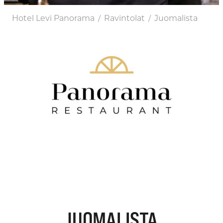
Hotel Levi Panorama
Ravintolat
Juomalista
/
/
JUOMALISTA