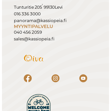
,
Tunturitie 205
99130
Levi
016 336 3000
panorama@kassiopeia.fi
MYYNTIPALVELU
040 456 2059
sales@kassiopeia.fi