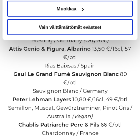
Santa Helena Varietal Sauvignon Blanc
Muokkaa
10,50 €/16cl 48 €/btl Sauvignon Banc / Chile
Weingut Thörle Riesling Trocken
11,40 €/16cl,
Vain välttämättömät evästeet
52 €/btl
Riesling / Germany
(Organic)
Attis Genio & Figura, Albarino
13,50 €/16cl, 57
€/btl
Rias Baixsas / Spain
Gaul Le Grand Fumé Sauvignon Blanc
80
€/btl
Sauvignon Blanc / Germany
Peter Lehman Layers
10,80 €/16cl, 49 €/btl
Semillon, Muscat, Gewürztraminer, Pinot Gris /
Australia
(Vegan)
Chablis Patriarche Pere & Fils
66 €/btl
Chardonnay / France