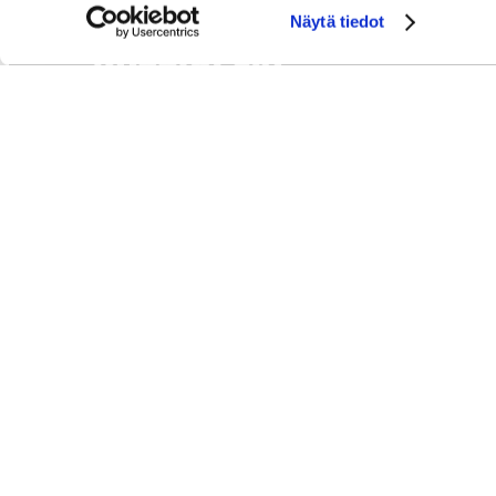
Näytä tiedot
KASSIOPEIA
HOTELS & RESTAURANTS
Kutojantie 6-8
02630 Espoo, Finland
SALES SERVICE
+358 40 456 2059
sales@kassiopeia.fi