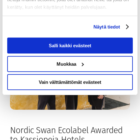
Finland (STF) label for several of its locations. The
kerätty, kun olet käyttänyt heidän palvelujaan.
label is being sought for Kassiopeia’s…
Näytä tiedot
Salli kaikki evästeet
Muokkaa
Vain välttämättömät evästeet
Nordic Swan Ecolabel Awarded