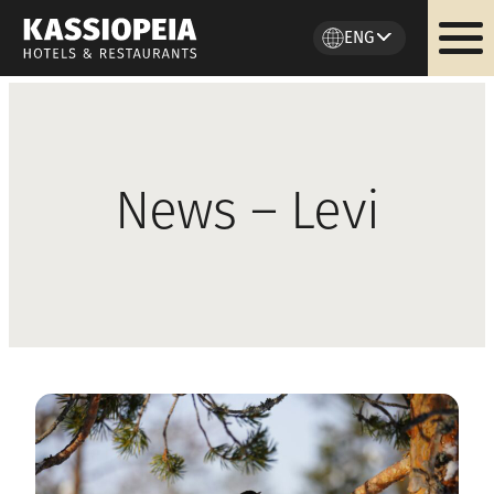
ENG
Skip
to
content
News – Levi