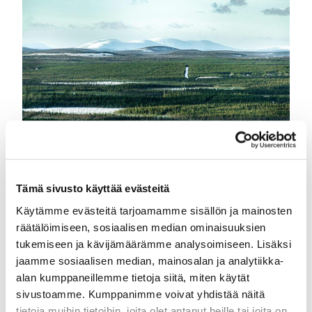
Kassiopeia applies for the
Tämä sivusto käyttää evästeitä
Sustainable Travel Finland label
Käytämme evästeitä tarjoamamme sisällön ja mainosten
for several of its locations
räätälöimiseen, sosiaalisen median ominaisuuksien
tukemiseen ja kävijämäärämme analysoimiseen. Lisäksi
, 
, 
02.12.2024
|
jaamme sosiaalisen median, mainosalan ja analytiikka-
Espoo
Levi
Sustainability
alan kumppaneillemme tietoja siitä, miten käytät
Kassiopeia Hotels & Restaurants has initiated the
sivustoamme. Kumppanimme voivat yhdistää näitä
process of applying for the Sustainable Travel
tietoja muihin tietoihin, joita olet antanut heille tai joita on