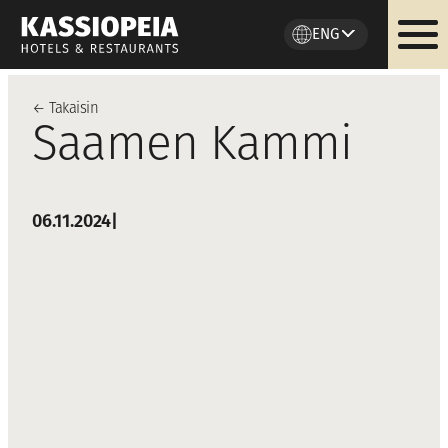
ENG
Skip
to
←
Takaisi
n
Saamen Kammi
content
06.11.2024
|