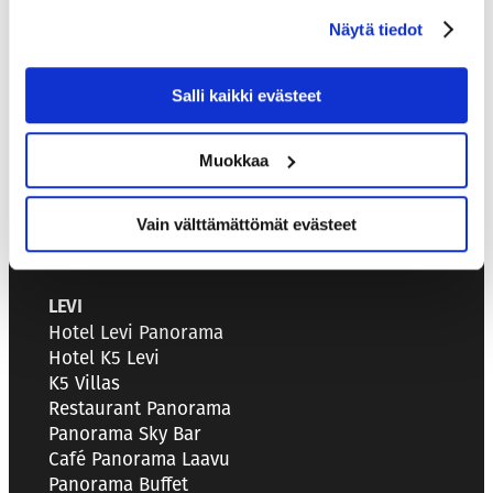
02630 Espoo, Finland
Näytä tiedot
SALES SERVICE
Salli kaikki evästeet
+358 40 456 2059
sales@kassiopeia.fi
Muokkaa
Vain välttämättömät evästeet
LEVI
Hotel Levi Panorama
Hotel K5 Levi
K5 Villas
Restaurant Panorama
Panorama Sky Bar
Café Panorama Laavu
Panorama Buffet