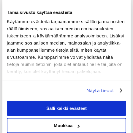
HOTEL LEVI PANORAMA
Tämä sivusto käyttää evästeitä
,
Tunturitie 205
FI-99130
Levi
Käytämme evästeitä tarjoamamme sisällön ja mainosten
+358 16 336 3000
räätälöimiseen, sosiaalisen median ominaisuuksien
tukemiseen ja kävijämäärämme analysoimiseen. Lisäksi
panorama@kassiopeia.fi
SALES SERVICE
jaamme sosiaalisen median, mainosalan ja analytiikka-
+358 40 456 2059
alan kumppaneillemme tietoja siitä, miten käytät
sivustoamme. Kumppanimme voivat yhdistää näitä
sales@kassiopeia.fi
tietoja muihin tietoihin, joita olet antanut heille tai joita on
kerätty, kun olet käyttänyt heidän palvelujaan.
Näytä tiedot
Salli kaikki evästeet
Muokkaa