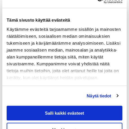
Tämä sivusto käyttää evästeitä
Käytämme evästeitä tarjoamamme sisällön ja mainosten
räätälöimiseen, sosiaalisen median ominaisuuksien
tukemiseen ja kävijämäärämme analysoimiseen. Lisäksi
jaamme sosiaalisen median, mainosalan ja analytiikka-
alan kumppaneillemme tietoja siitä, miten käytät
General
sivustoamme. Kumppanimme voivat yhdistää näitä
tietoja muihin tietoihin, joita olet antanut heille tai joita on
(15 images)
kerätty, kun olet käyttänyt heidän palvelujaan.
Näytä tiedot
Salli kaikki evästeet