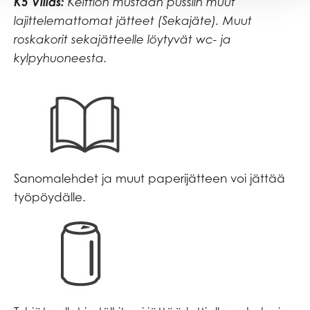
K5 Villas:
Keittiön mustaan pussiin muut
lajittelemattomat jätteet (Sekajäte). Muut
roskakorit sekajätteelle löytyvät wc- ja
kylpyhuoneesta.
Sanomalehdet ja muut paperijätteen voi jättää
työpöydälle.