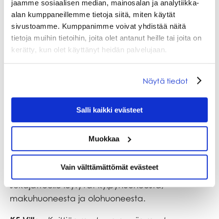
jaamme sosiaalisen median, mainosalan ja analytiikka-
Hotel K5 Levi:
Keltaiseen lokeroon kierrätettävä
alan kumppaneillemme tietoja siitä, miten käytät
muovi (muovipakkaukset ja -kääreet, tuubit ym.).
sivustoamme. Kumppanimme voivat yhdistää näitä
tietoja muihin tietoihin, joita olet antanut heille tai joita on
K5 Villas:
Keittiön valkoiseen astiaan
kerätty, kun olet käyttänyt heidän palvelujaan.
kierrätysmuovi (Muovipakkaukset ja -kääreet,
tuubit ym.)
Näytä tiedot
Salli kaikki evästeet
Muokkaa
Hotel K5 Levi:
Mustaan pussiin muut
Vain välttämättömät evästeet
lajittelemattomat jätteet (sekajäte). Roskakorit
sekajätteelle löytyvät kylpyhuoneesta,
makuhuoneesta ja olohuoneesta.